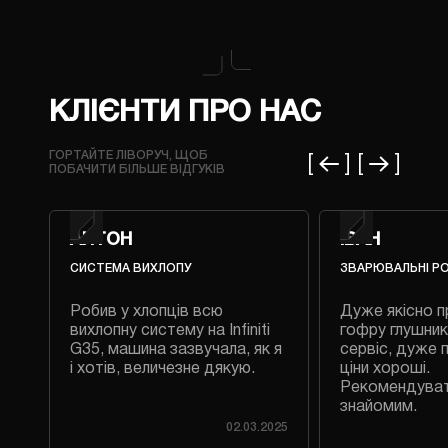
КЛІЄНТИ ПРО НАС
ГОРТАЙТЕ ЛІВОРУЧ, ЩОБ
ПОБАЧИТИ БІЛЬШЕ ВІДГУКІВ
АНТОН
ІВАН
СИСТЕМА ВИХЛОПУ
ЗВАРЮВАЛЬНІ Р
Робив у хлопців всю
Дуже якісно п
 на
вихлопну систему на Infiniti
гофру глушник
G35, машина зазвучала, як я
сервіс, дуже 
і хотів, величезне дякую.
ціни хороші.
Рекомендува
знайомим.
023
02.03.2025