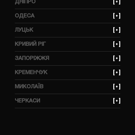
ДНІПРО
вулиця Стрийська, 45 Ж
+380 (99) 623 21 95
ОДЕСА
просп. Богдана Хмельницького, 148А
+380 (99) 559 66 69
ЛУЦЬК
вулиця Тракторна, 1А
КРИВИЙ РІГ
+380 (99) 623 21 95
ЗАПОРІЖЖЯ
вулиця Волгоградська, 2Д
+380 (99) 623 21 95
КРЕМЕНЧУК
вулиця Українська, 143
+380 (99) 623 21 95
МИКОЛАЇВ
вулиця Ярмаркова, 7В
+380 (99) 559 66 69
ЧЕРКАСИ
вулиця 4я Поздовжня 76 - А
+380 (96) 214 06 64
вулиця Ложешнікова 3А