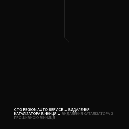
ПРОШ
ВАНТА
КОМП’
ДІАГН
ПРОШ
СПЕЦТ
СТО REGION AUTO SERVICE
→
ВИДАЛЕННЯ
КАТАЛІЗАТОРА ВІННИЦЯ
→
ВИДАЛЕННЯ КАТАЛІЗАТОРА З
ПРОШИВКОЮ ВІННИЦЯ