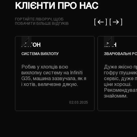
КЛІЄНТИ ПРО НАС
ГОРТАЙТЕ ЛІВОРУЧ, ЩОБ
ПОБАЧИТИ БІЛЬШЕ ВІДГУКІВ
АНТОН
ІВАН
СИСТЕМА ВИХЛОПУ
ЗВАРЮВАЛЬНІ Р
Робив у хлопців всю
Дуже якісно п
 на
вихлопну систему на Infiniti
гофру глушник
G35, машина зазвучала, як я
сервіс, дуже 
і хотів, величезне дякую.
ціни хороші.
Рекомендува
знайомим.
023
02.03.2025