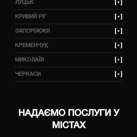
ЛУЦЬК
вулиця Бучми, 233
КРИВИЙ РІГ
+380 (99) 623 21 95
ЗАПОРІЖЖЯ
вулиця Волгоградська, 2Д
+380 (99) 623 21 95
КРЕМЕНЧУК
вулиця Українська, 143
+380 (99) 623 21 95
МИКОЛАЇВ
вулиця Ярмаркова, 7В
+380 (99) 559 66 69
ЧЕРКАСИ
вулиця 4я Поздовжня 76 - А
+380 (96) 214 06 64
вулиця Ложешнікова 3А
НАДАЄМО ПОСЛУГИ У
МІСТАХ