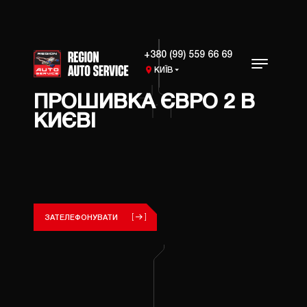
+380 (99) 559 66 69
КИЇВ
ПРОШИВКА ЄВРО 2 В
КИЄВІ
ПОСЛУГИ
ВИДАЛ
КАТАЛ
ФІЛЬТ
РЕМОН
СИСТ
ЗАТЕЛЕФОНУВАТИ
ТЮНІН
СИСТ
ПРОШИ