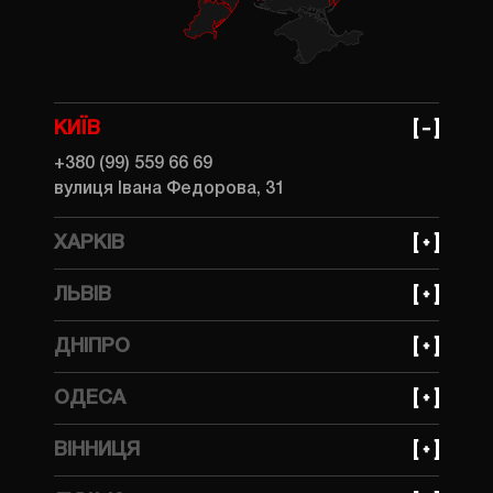
КИЇВ
+380 (99) 559 66 69
вулиця Івана Федорова, 31
ХАРКІВ
+380 (99) 559 66 69
ЛЬВІВ
вулиця Динамівська, 10
+380 (93) 641 30 85
ДНІПРО
вулиця Стрийська, 45 Ж
+380 (99) 623 21 95
ОДЕСА
просп. Богдана Хмельницького, 148А
+380 (99) 559 66 69
ВІННИЦЯ
вулиця Тракторна, 1А
+380 (99) 559 66 69