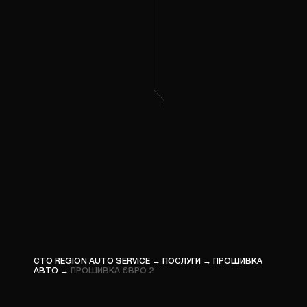
ПРОШ
ВАНТА
КОМП’
ДІАГН
ПРОШ
СПЕЦТ
СТО REGION AUTO SERVICE
→
ПОСЛУГИ
→
ПРОШИВКА
АВТО
→
ПРОШИВКА ЄВРО 2