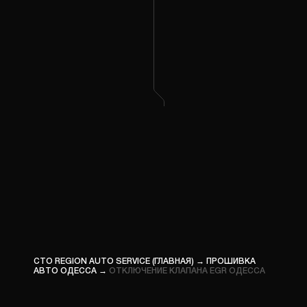
ПРОШ
ГРУЗО
КОМП
ДИАГН
ПРОШ
СПЕЦТ
СТО REGION AUTO SERVICE (ГЛАВНАЯ)
→
ПРОШИВКА
АВТО ОДЕССА
→
ОТКЛЮЧЕНИЕ КЛАПАНА EGR ОДЕССА