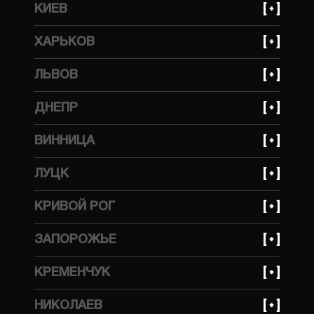
КИЕВ
+380 (99) 559 66 69
ХАРЬКОВ
улица Ивана Федорова, 31
+380 (99) 559 66 69
ЛЬВОВ
улица Динамовская, 10
+380 (93) 641 30 85
ДНЕПР
улица Стрыйская, 45ж
+380 (99) 623 21 95
ВИННИЦА
просп. Богдана Хмельницкого, 148А
+380 (99) 559 66 69
ЛУЦК
улица Бучмы, 233
КРИВОЙ РОГ
+380 (99) 623 21 95
ЗАПОРОЖЬЕ
улица Волгоградская, 2Д
+380 (99) 623 21 95
КРЕМЕНЧУК
улица Украинская, 143
+380 (99) 623 21 95
НИКОЛАЕВ
улица Ярмарочная, 7В