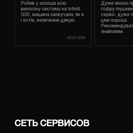
Робив у хлопців всю
Дуже якісно п
 на
вихлопну систему на Infiniti
гофру глушник
G35, машина зазвучала, як я
сервіс, дуже 
і хотів, величезне дякую.
ціни хороші.
Рекомендува
знайомим.
023
02.03.2025
CЕТЬ СЕРВИСОВ