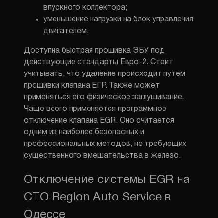
впускного коллектора;
уменьшение нагрузки на
блок управления
двигателем
.
Доступна быстрая
прошивка ЭБУ
под
действующие стандарты
Евро-2
. Стоит
учитывать, что удаление происходит путем
прошивки клапана ЕГР. Также может
применяться его физическое заглушивание.
Чаще всего применяется программное
отключение клапана EGR. Оно считается
ЗМІНИТИ М
одним из наиболее безопасных и
профессиональных методов, не требующих
ПОЗВОНИ
существенного вмешательства в железо.
Отключение системы EGR на
СТО Region Auto Service в
Одессе