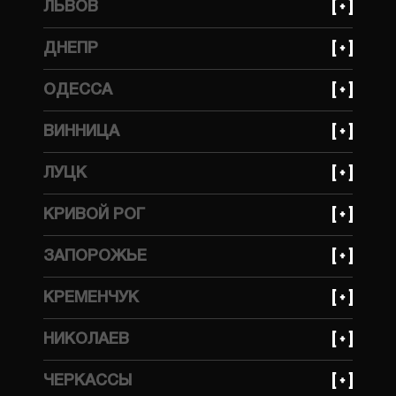
ЛЬВОВ
улица Ивана Федорова, 31
+380 (93) 641 30 85
ДНЕПР
улица Стрыйская, 45ж
+380 (99) 623 21 95
ОДЕССА
просп. Богдана Хмельницкого, 148А
+380 (99) 559 66 69
ВИННИЦА
улица Тракторная, 1А
+380 (99) 559 66 69
ЛУЦК
улица Бучмы, 233
КРИВОЙ РОГ
+380 (99) 623 21 95
ЗАПОРОЖЬЕ
улица Волгоградская, 2Д
+380 (99) 623 21 95
КРЕМЕНЧУК
улица Украинская, 143
+380 (99) 623 21 95
НИКОЛАЕВ
улица Ярмарочная, 7В
+380 (99) 559 66 69
ЧЕРКАССЫ
улица 4я Продольная 76 - А