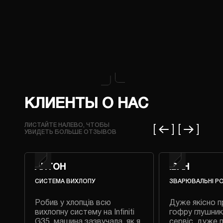
КЛИЕНТЫ О НАС
ЛИСТАЙТЕ НАЛЕВО, ЧТОБЫ
УВИДЕТЬ БОЛЬШЕ ОТЗЫВОВ
АНТОН
ІВАН
СИСТЕМА ВИХЛОПУ
ЗВАРЮВАЛЬНІ Р
Робив у хлопців всю
Дуже якісно п
 на
вихлопну систему на Infiniti
гофру глушник
G35, машина зазвучала, як я
сервіс, дуже 