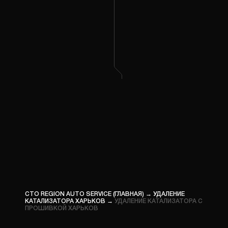
ПРОШ
ГРУЗО
КОМП
ДИАГН
ПРОШ
СПЕЦТ
СТО REGION AUTO SERVICE (ГЛАВНАЯ)
→
УДАЛЕНИЕ
КАТАЛИЗАТОРА ХАРЬКОВ
→
УДАЛЕНИЕ КАТАЛИЗАТОРА С
ПРОШИВКОЙ ХАРЬКОВ