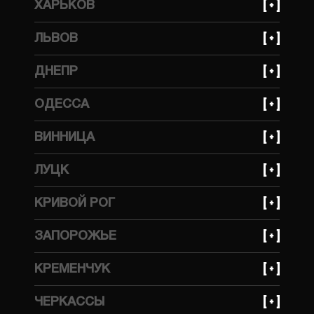
ХАРЬКОВ
улица Ивана Федорова, 31
+380 (99) 559 66 69
ЛЬВОВ
улица Динамовская, 10
+380 (93) 641 30 85
ДНЕПР
улица Стрыйская, 45ж
+380 (99) 623 21 95
ОДЕССА
просп. Богдана Хмельницкого, 148А
+380 (99) 559 66 69
ВИННИЦА
улица Тракторная, 1А
+380 (99) 559 66 69
ЛУЦК
улица Бучмы, 233
КРИВОЙ РОГ
+380 (99) 623 21 95
ЗАПОРОЖЬЕ
улица Волгоградская, 2Д
+380 (99) 623 21 95
КРЕМЕНЧУК
улица Украинская, 143
+380 (99) 623 21 95
ЧЕРКАССЫ
улица Ярмарочная, 7В