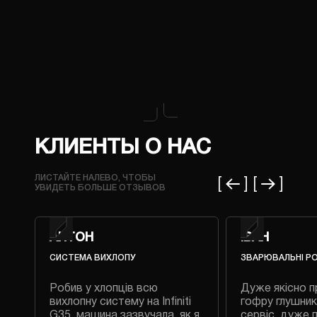
КЛИЕНТЫ О НАС
ЛИСТАЙТЕ НАЛЕВО, ЧТОБЫ
УВИДЕТЬ БОЛЬШЕ ОТЗЫВОВ
АНТОН
ІВАН
СИСТЕМА ВИХЛОПУ
ЗВАРЮВАЛЬНІ Р
Робив у хлопців всю
Дуже якісно п
 на
вихлопну систему на Infiniti
гофру глушник
G35, машина зазвучала, як я
сервіс, дуже 