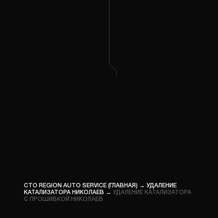
ПРОШ
ГРУЗО
КОМП
ДИАГН
ПРОШ
СПЕЦТ
СТО REGION AUTO SERVICE (ГЛАВНАЯ)
→
УДАЛЕНИЕ
КАТАЛИЗАТОРА НИКОЛАЕВ
→
УДАЛЕНИЕ КАТАЛИЗАТОРА
С ПРОШИВКОЙ НИКОЛАЕВ