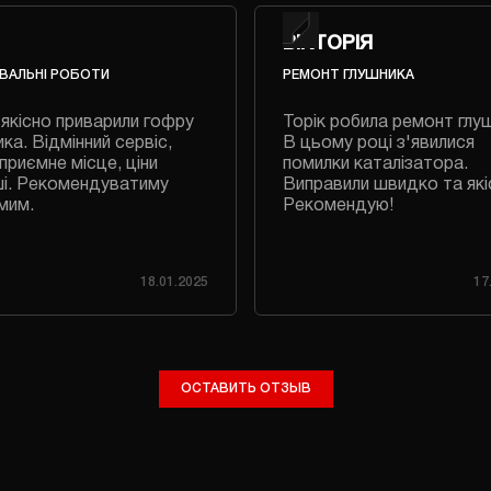
ВІКТОРІЯ
ВАЛЬНІ РОБОТИ
РЕМОНТ ГЛУШНИКА
якісно приварили гофру
Торік робила ремонт глу
ка. Відмінний сервіс,
В цьому році з'явилися
приємне місце, ціни
помилки каталізатора.
і. Рекомендуватиму
Виправили швидко та які
мим.
Рекомендую!
18.01.2025
17
ОСТАВИТЬ ОТЗЫВ