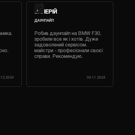
ВАЛЕРІЙ
ВА
ДАУНПАЙП
РЕГ
шника.
Робив даунпайп на BMW F30,
Роб
зробили все як і хотів. Дуже
дуж
задоволений сервісом.
приє
сно.
майстри - професіонали своєї
справи. Рекомендую.
.12.2024
09.11.2024