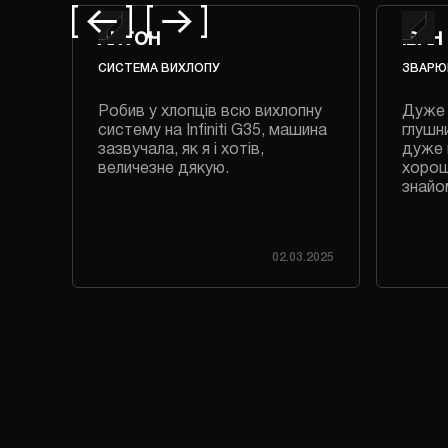
АНТОН
ІВАН
СИСТЕМА ВИХЛОПУ
ЗВАРЮ
авно
Робив у хлопців всю вихлопну
Дуже 
систему на Infiniti G35, машина
глушни
зазвучала, як я і хотів,
дуже 
величезне дякую.
хорош
знайо
.2023
02.03.2025