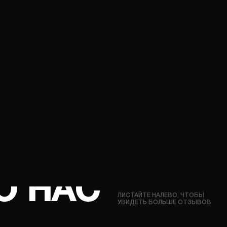
03
04
ИЧЕНИЕ
УЛУЧШЕНИЕ
НОСТИ
ДИНАМИКИ РАЗГОНА
АТЕЛЯ
О НАС
ЛИСТАЙТЕ НАЛЕВО, ЧТОБЫ
УВИДЕТЬ БОЛЬШЕ ОТЗЫВОВ