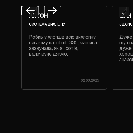
АНТОН
ІВАН
СИСТЕМА ВИХЛОПУ
ЗВАРЮ
авно
Робив у хлопців всю вихлопну
Дуже 
систему на Infiniti G35, машина
глушни
зазвучала, як я і хотів,
дуже 
величезне дякую.
хорош
знайо
.2023
02.03.2025