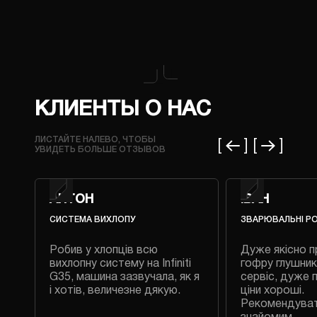
КЛИЕНТЫ О НАС
ЛИСТАЙТЕ НАЛЕВО, ЧТОБЫ
УВИДЕТЬ БОЛЬШЕ ОТЗЫВОВ
АНТОН
ІВАН
СИСТЕМА ВИХЛОПУ
ЗВАРЮВАЛЬНІ Р
Робив у хлопців всю
Дуже якісно п
 на
вихлопну систему на Infiniti
гофру глушник
G35, машина зазвучала, як я
сервіс, дуже 
і хотів, величезне дякую.
ціни хороші.
Рекомендува