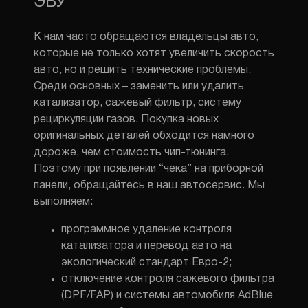
ЭБУ
К нам часто обращаются владельцы авто,
которые не только хотят увеличить скорость
авто, но и решить технические проблемы.
Среди основных – заменить или удалить
ЗМІНИТИ М
катализатор, сажевый фильтр, систему
рециркуляции газов. Покупка новых
оригинальных деталей обходится намного
ПОЗВОНИ
дороже, чем стоимость чип-тюнинга.
Поэтому при появлении “чека” на приборной
панели, обращайтесь в наш автосервис. Мы
выполняем:
программное удаление контроля
катализатора и перевод авто на
экологический стандарт Евро-2;
отключение контроля сажевого фильтра
(DPF/FAP) и системы автомобиля AdBlue