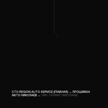
ПРОШ
ГРУЗО
КОМП
ДИАГН
ПРОШ
СПЕЦТ
СТО REGION AUTO SERVICE (ГЛАВНАЯ)
→
ПРОШИВКА
АВТО НИКОЛАЕВ
→
ЧИП-ТЮНИНГ НИКОЛАЕВ