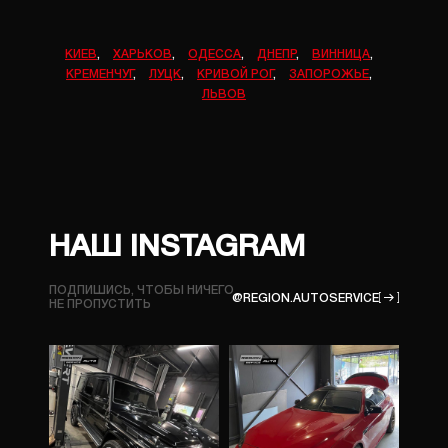
КИЕВ
,
ХАРЬКОВ
,
ОДЕССА
,
ДНЕПР
,
ВИННИЦА
,
КРЕМЕНЧУГ
,
ЛУЦК
,
КРИВОЙ РОГ
,
ЗАПОРОЖЬЕ
,
ЛЬВОВ
НАШ INSTAGRAM
ПОДПИШИСЬ, ЧТОБЫ НИЧЕГО
@REGION.AUTOSERVICE
НЕ ПРОПУСТИТЬ