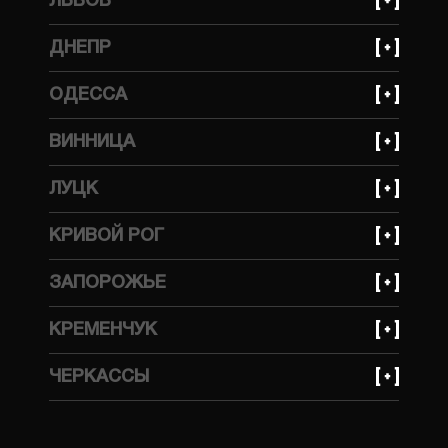
ЛЬВОВ
улица Динамовская, 10
+380 (93) 641 30 85
ДНЕПР
улица Стрыйская, 45ж
+380 (99) 623 21 95
ОДЕССА
просп. Богдана Хмельницкого, 148А
+380 (99) 559 66 69
ВИННИЦА
улица Тракторная, 1А
+380 (99) 559 66 69
ЛУЦК
улица Бучмы, 233
КРИВОЙ РОГ
+380 (99) 623 21 95
ЗАПОРОЖЬЕ
улица Волгоградская, 2Д
+380 (99) 623 21 95
КРЕМЕНЧУК
улица Украинская, 143
+380 (99) 623 21 95
ЧЕРКАССЫ
улица Ярмарочная, 7В
+380 (96) 214 06 64
улица Ложешникова 3А