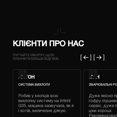
КЛІЄНТИ ПРО НАС
ГОРТАЙТЕ ЛІВОРУЧ, ЩОБ
ПОБАЧИТИ БІЛЬШЕ ВІДГУКІВ
АНТОН
ІВАН
СИСТЕМА ВИХЛОПУ
ЗВАРЮВАЛЬНІ Р
Робив у хлопців всю
Дуже якісно п
 на
вихлопну систему на Infiniti
гофру глушник
G35, машина зазвучала, як я
сервіс, дуже 
і хотів, величезне дякую.
ціни хороші.
Рекомендува