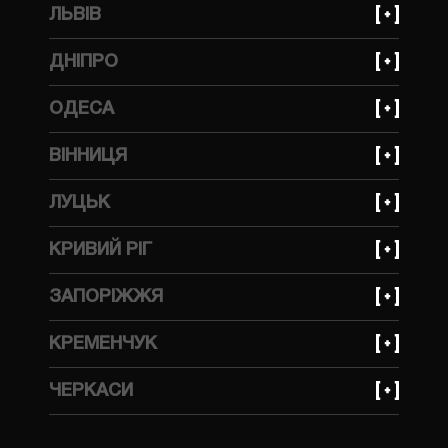
+380 (99) 559 66 69
ЛЬВІВ
вулиця Динамівська, 10
+380 (93) 641 30 85
ДНІПРО
вулиця Стрийська, 45 Ж
+380 (99) 623 21 95
ОДЕСА
просп. Богдана Хмельницького, 148А
+380 (99) 559 66 69
ВІННИЦЯ
вулиця Тракторна, 1А
+380 (99) 559 66 69
ЛУЦЬК
вулиця Бучми, 233
КРИВИЙ РІГ
+380 (99) 623 21 95
ЗАПОРІЖЖЯ
вулиця Волгоградська, 2Д
+380 (99) 623 21 95
КРЕМЕНЧУК
вулиця Українська, 143
+380 (99) 623 21 95
ЧЕРКАСИ
вулиця Ярмаркова, 7В
+380 (96) 214 06 64
вулиця Ложешнікова 3А