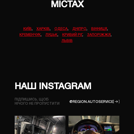
МІСТАХ
КИЇВ
,
ХАРКІВ
,
ОДЕСА
,
ДНІПРО
,
ВІННИЦЯ
,
КРЕМЕНЧУК
,
ЛУЦЬК
,
КРИВИЙ РІГ
,
ЗАПОРІЖЖЯ
,
ЛЬВІВ
НАШ INSTAGRAM
ПІДПИШИСЬ, ЩОБ
@REGION.AUTOSERVICE
НІЧОГО
НЕ ПРОПУСТИТИ