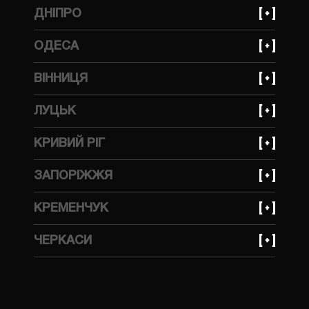
+380 (93) 641 30 85
ДНІПРО
вулиця Стрийська, 45 Ж
+380 (99) 623 21 95
ОДЕСА
просп. Богдана Хмельницького, 148А
+380 (99) 559 66 69
ВІННИЦЯ
вулиця Тракторна, 1А
+380 (99) 559 66 69
ЛУЦЬК
вулиця Бучми, 233
КРИВИЙ РІГ
+380 (99) 623 21 95
ЗАПОРІЖЖЯ
вулиця Волгоградська, 2Д
+380 (99) 623 21 95
КРЕМЕНЧУК
вулиця Українська, 143
+380 (99) 623 21 95
ЧЕРКАСИ
вулиця Ярмаркова, 7В
+380 (96) 214 06 64
вулиця Ложешнікова 3А