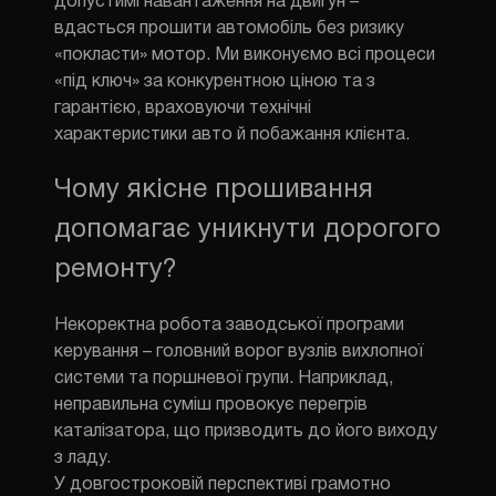
допустимі навантаження на двигун –
вдасться прошити автомобіль без ризику
«покласти» мотор. Ми виконуємо всі процеси
«під ключ» за конкурентною ціною та з
гарантією, враховуючи технічні
характеристики авто й побажання клієнта.
Чому якісне прошивання
ЗМІНИТИ М
допомагає уникнути дорогого
ЗАТЕЛЕФ
ремонту?
Некоректна робота заводської програми
керування – головний ворог вузлів вихлопної
системи та поршневої групи. Наприклад,
неправильна суміш провокує перегрів
каталізатора, що призводить до його виходу
з ладу.
У довгостроковій перспективі грамотно