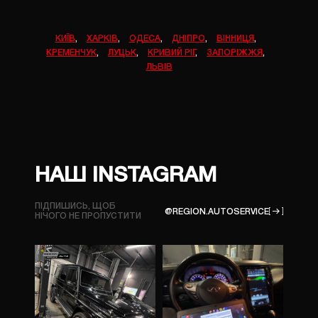
КИЇВ
,
ХАРКІВ
,
ОДЕСА
,
ДНІПРО
,
ВІННИЦЯ
,
КРЕМЕНЧУК
,
ЛУЦЬК
,
КРИВИЙ РІГ
,
ЗАПОРІЖЖЯ
,
ЛЬВІВ
НАШ INSTAGRAM
ПІДПИШИСЬ, ЩОБ
@REGION.AUTOSERVICE
НІЧОГО
НЕ ПРОПУСТИТИ