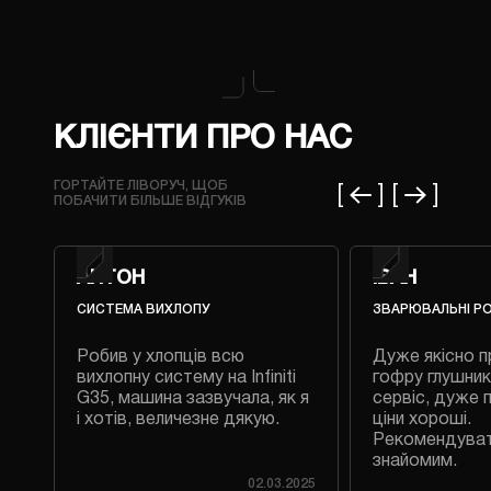
КЛІЄНТИ ПРО НАС
ГОРТАЙТЕ ЛІВОРУЧ, ЩОБ
ПОБАЧИТИ БІЛЬШЕ ВІДГУКІВ
АНТОН
ІВАН
СИСТЕМА ВИХЛОПУ
ЗВАРЮВАЛЬНІ Р
Робив у хлопців всю
Дуже якісно п
 на
вихлопну систему на Infiniti
гофру глушник
G35, машина зазвучала, як я
сервіс, дуже 
і хотів, величезне дякую.
ціни хороші.
Рекомендува
знайомим.
023
02.03.2025