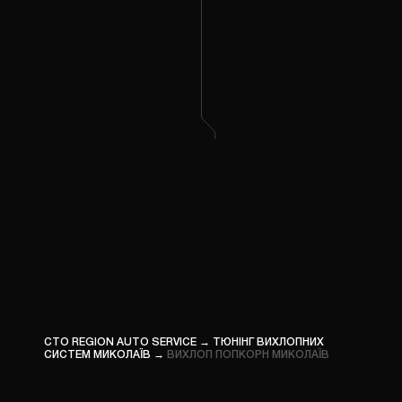
ПРОШ
ВАНТА
КОМП’
ДІАГН
ПРОШ
СПЕЦТ
СТО REGION AUTO SERVICE
→
ТЮНІНГ ВИХЛОПНИХ
СИСТЕМ МИКОЛАЇВ
→
ВИХЛОП ПОПКОРН МИКОЛАЇВ