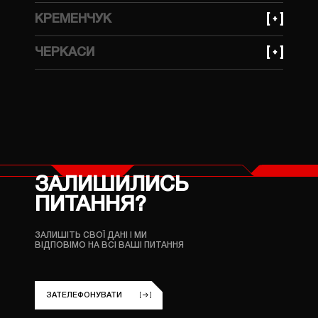
+380 (99) 623 21 95
КРЕМЕНЧУК
вулиця Українська, 143
+380 (99) 623 21 95
ЧЕРКАСИ
вулиця Ярмаркова, 7В
+380 (96) 214 06 64
вулиця Ложешнікова 3А
ЗАЛИШИЛИСЬ
ПИТАННЯ?
ЗАЛИШІТЬ СВОЇ ДАНІ
І МИ
ВІДПОВІМО НА ВСІ ВАШІ ПИТАННЯ
ЗАТЕЛЕФОНУВАТИ