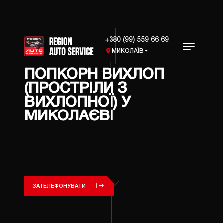
+380 (99) 559 66 69
МИКОЛАЇВ
ПОПКОРН ВИХЛОП
(ПРОСТРІЛИ З
ПОСЛУГИ
ВИХЛОПНОЇ) У
МИКОЛАЄВІ
ВИДАЛ
КАТАЛ
ФІЛЬТ
РЕМОН
СИСТ
ТЮНІН
ЗАТЕЛЕФОНУВАТИ
СИСТ
ПРОШИ