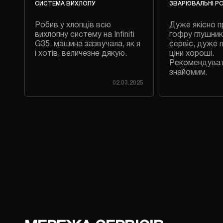
СИСТЕМА ВИХЛОПУ
ЗВАРЮВАЛЬНІ Р
Робив у хлопців всю
Дуже якісно п
 на
вихлопну систему на Infiniti
гофру глушник
G35, машина зазвучала, як я
сервіс, дуже 
і хотів, величезне дякую.
ціни хороші.
Рекомендува
знайомим.
023
02.03.2025