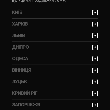
вулиця 4я Поздовжня 76 - А
КИЇВ
+380 (99) 559 66 69
ХАРКІВ
вулиця Івана Федорова, 31
+380 (99) 559 66 69
ЛЬВІВ
вулиця Динамівська, 10
+380 (93) 641 30 85
ДНІПРО
вулиця Стрийська, 45 Ж
+380 (99) 623 21 95
ОДЕСА
просп. Богдана Хмельницького, 148А
+380 (99) 559 66 69
ВІННИЦЯ
вулиця Тракторна, 1А
+380 (99) 559 66 69
ЛУЦЬК
вулиця Бучми, 233
КРИВИЙ РІГ
+380 (99) 623 21 95
ЗАПОРІЖЖЯ
вулиця Волгоградська, 2Д