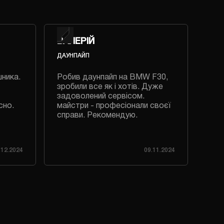
ВАЛЕРІЙ
ВА
ДАУНПАЙП
РЕГ
шника.
Робив даунпайп на BMW F30,
Роб
зробили все як і хотів. Дуже
дуж
задоволений сервісом.
приє
сно.
майстри - професіонали своєї
справи. Рекомендую.
.12.2024
09.11.2024