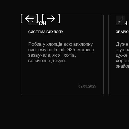
АНТОН
ІВАН
СИСТЕМА ВИХЛОПУ
ЗВАРЮ
авно
Робив у хлопців всю вихлопну
Дуже 
систему на Infiniti G35, машина
глушни
зазвучала, як я і хотів,
дуже 
величезне дякую.
хорош
знайо
.2023
02.03.2025