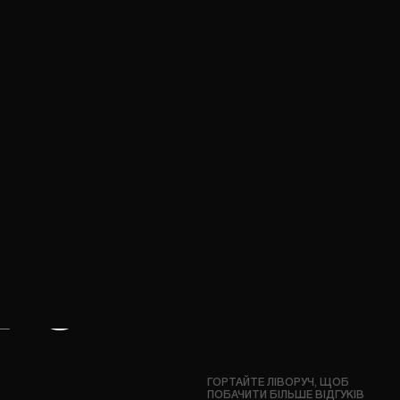
2
03
ЗНИЖЕННЯ
ЕКОНОМІЯ
РІВНЯ ШУМУ
ПАЛИВА
ПРО
ГОРТАЙТЕ ЛІВОРУЧ, ЩОБ
ПОБАЧИТИ БІЛЬШЕ ВІДГУКІВ