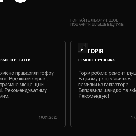
ГОРТАЙТЕ ЛІВОРУЧ, ЩОБ
ПОБАЧИТИ БІЛЬШЕ ВІДГУКІВ
ВІКТОРІЯ
ВАЛЬНІ РОБОТИ
РЕМОНТ ГЛУШНИКА
якісно приварили гофру
Торік робила ремонт глу
ка. Відмінний сервіс,
В цьому році з'явилися
приємне місце, ціни
помилки каталізатора.
і. Рекомендуватиму
Виправили швидко та які
мим.
Рекомендую!
18.01.2025
17