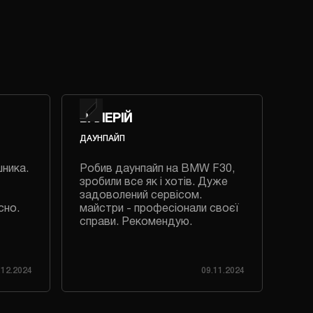
ВАЛЕРІЙ
ВА
ДАУНПАЙП
РЕГ
шника.
Робив даунпайп на BMW F30,
Роб
зробили все як і хотів. Дуже
дуж
задоволений сервісом.
приє
сно.
майстри - професіонали своєї
справи. Рекомендую.
.12.2024
09.11.2024