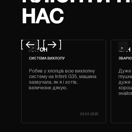
НАС
АНТОН
ІВАН
СИСТЕМА ВИХЛОПУ
ЗВАРЮ
авно
Робив у хлопців всю вихлопну
Дуже 
систему на Infiniti G35, машина
глушни
зазвучала, як я і хотів,
дуже 
величезне дякую.
хорош
знайо
.2023
02.03.2025