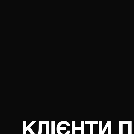
01
02
ЗБІЛЬШЕННЯ
ПОЛІ
ПОТУЖНОСТІ
ВІДГ
ДВИГУНА
КЛІЄНТИ 