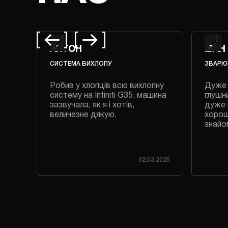
АНТОН
ІВАН
СИСТЕМА ВИХЛОПУ
ЗВАРЮ
авно
Робив у хлопців всю вихлопну
Дуже 
систему на Infiniti G35, машина
глушни
зазвучала, як я і хотів,
дуже 
величезне дякую.
хорош
знайо
.2023
02.03.2025