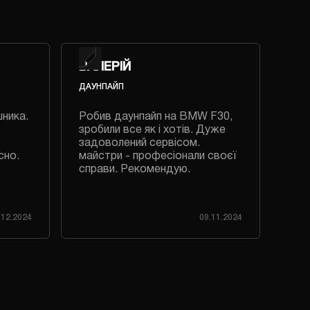
ВАЛЕРІЙ
ВА
ДАУНПАЙП
РЕГ
шника.
Робив даунпайп на BMW F30,
Роб
зробили все як і хотів. Дуже
дуж
задоволений сервісом.
приє
сно.
майстри - професіонали своєї
справи. Рекомендую.
.12.2024
09.11.2024